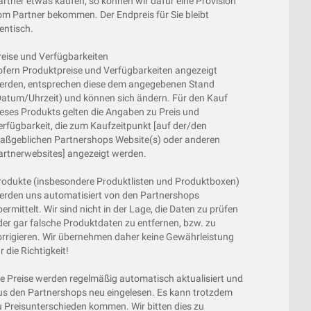
artner etwas kaufen, so können wir dafür eine Provision
om Partner bekommen. Der Endpreis für Sie bleibt
entisch.
reise und Verfügbarkeiten
ofern Produktpreise und Verfügbarkeiten angezeigt
erden, entsprechen diese dem angegebenen Stand
Datum/Uhrzeit) und können sich ändern. Für den Kauf
ieses Produkts gelten die Angaben zu Preis und
erfügbarkeit, die zum Kaufzeitpunkt [auf der/den
aßgeblichen Partnershops Website(s) oder anderen
artnerwebsites] angezeigt werden.
rodukte (insbesondere Produktlisten und Produktboxen)
erden uns automatisiert von den Partnershops
ermittelt. Wir sind nicht in der Lage, die Daten zu prüfen
der gar falsche Produktdaten zu entfernen, bzw. zu
orrigieren. Wir übernehmen daher keine Gewährleistung
r die Richtigkeit!
ie Preise werden regelmäßig automatisch aktualisiert und
us den Partnershops neu eingelesen. Es kann trotzdem
u Preisunterschieden kommen. Wir bitten dies zu