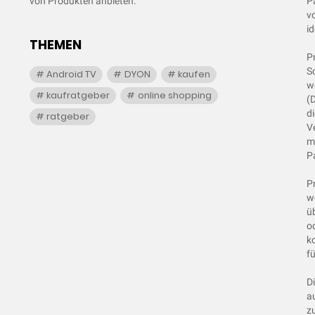
von Produkten anbieten.
P
v
id
THEMEN
P
S
Android TV
DYON
kaufen
w
kaufratgeber
online shopping
(
d
ratgeber
V
m
P
P
w
üb
o
k
fü
D
a
z