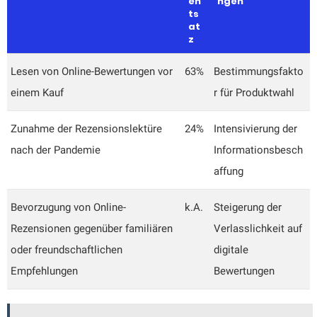
en
ngen
ts
at
z
Lesen von Online-Bewertungen vor
63%
Bestimmungsfakto
einem Kauf
r für Produktwahl
Zunahme der Rezensionslektüre
24%
Intensivierung der
nach der Pandemie
Informationsbesch
affung
Bevorzugung von Online-
k.A.
Steigerung der
Rezensionen gegenüber familiären
Verlasslichkeit auf
oder freundschaftlichen
digitale
Empfehlungen
Bewertungen