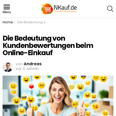
S
Menu
You are here:
Home
Die Bedeutung von Kundenbewertungen beim Online-Einkauf
Die Bedeutung von
Kundenbewertungen beim
Online-Einkauf
von
Andreas
vor 2 Jahren