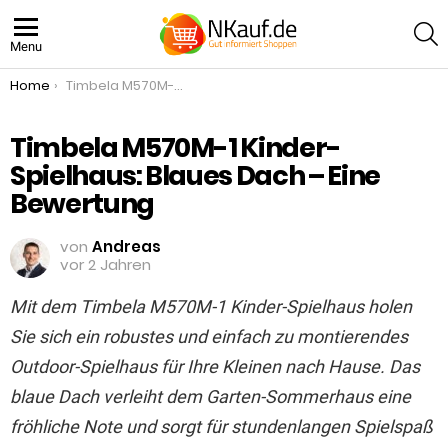
S
Menu
You are here:
Home
Timbela M570M-1 Kinder-Spielhaus: Blaues Dach – Eine Bewertung
Timbela M570M-1 Kinder-
Spielhaus: Blaues Dach – Eine
Bewertung
von
Andreas
vor 2 Jahren
Mit dem Timbela M570M-1 Kinder-Spielhaus holen
Sie sich ein robustes und einfach zu montierendes
Outdoor-Spielhaus für Ihre Kleinen nach Hause. Das
blaue Dach verleiht dem Garten-Sommerhaus eine
fröhliche Note und sorgt für stundenlangen Spielspaß